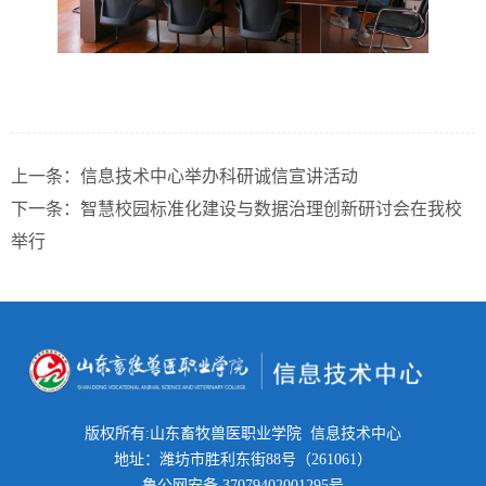
上一条：
信息技术中心举办科研诚信宣讲活动
下一条：
智慧校园标准化建设与数据治理创新研讨会在我校
举行
版权所有:山东畜牧兽医职业学院 信息技术中心
地址：潍坊市胜利东街88号（261061）
鲁公网安备 37079402001295号