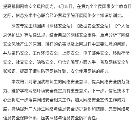
提高
抵御网络安全风险能力，
4月
18
日，在第九个全民国家安全教育日
之际，
信息技术中心联合经济贸易学院
开展网络安全知识培训会。
网安专家
王顺围绕
《网络安全法》《
数据安全
安全法》
《
个人信
息保护法
》
等法律法规，结合
典型
的网络安全事件，重点分析了网络
安全风险产生的原因、潜在的危害以及上网过程中需要注意的问题
，
并从
密码安全
、
工作环境安全
、
上网安全
、
电子邮件安全
、
移动存储
安全
、
社交安全
、
隐私安全
、
电信诈骗等方面
入手，
普及网络安全
防
御
知识，提高
了
师
生防范网络诈骗、安全使用网络的能力
。
本次培训对增强我校
师生
的网络安全
意识
、提高网络安全
防范能
力
、维护学校网络环境安全稳定具有重要意义。下一步，
信息技术中
心
还将进一步落实网络
安全相关工作，加大网络安全宣传工作的力
度，持续提升
广大师生
网络与信息安全防护意识和技能、完善网络与
信息安全保障体系、压实网络与信息安全防护责任。